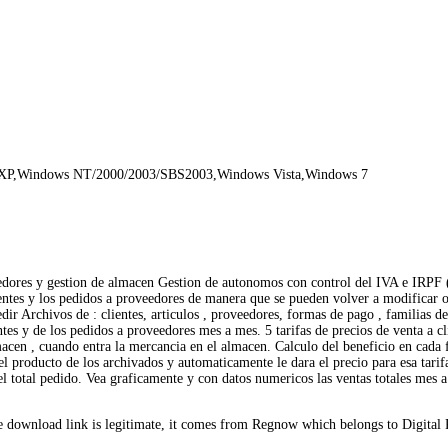
 XP,Windows NT/2000/2003/SBS2003,Windows Vista,Windows 7
eedores y gestion de almacen Gestion de autonomos con control del IVA e IRPF
entes y los pedidos a proveedores de manera que se pueden volver a modificar o 
ir Archivos de : clientes, articulos , proveedores, formas de pago , familias de 
tes y de los pedidos a proveedores mes a mes. 5 tarifas de precios de venta a cl
en , cuando entra la mercancia en el almacen. Calculo del beneficio en cada fact
s, el producto de los archivados y automaticamente le dara el precio para esa tarif
 el total pedido. Vea graficamente y con datos numericos las ventas totales mes a
download link is legitimate, it comes from Regnow which belongs to Digital 