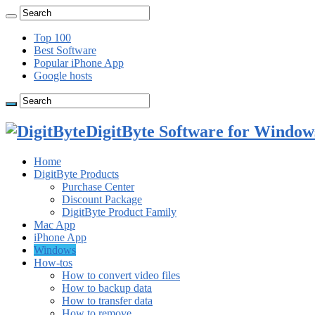
Top 100
Best Software
Popular iPhone App
Google hosts
DigitByte Software for Windows
Home
DigitByte Products
Purchase Center
Discount Package
DigitByte Product Family
Mac App
iPhone App
Windows
How-tos
How to convert video files
How to backup data
How to transfer data
How to remove