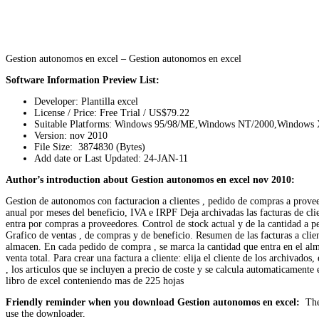
Gestion autonomos en excel – Gestion autonomos en excel
Software Information Preview List:
Developer: Plantilla excel
License / Price: Free Trial / US$79.22
Suitable Platforms: Windows 95/98/ME,Windows NT/2000,Windows
Version:
nov 2010
File Size: 3874830 (Bytes)
Add date or Last Updated: 24-JAN-11
Author’s introduction about Gestion autonomos en excel nov 2010:
Gestion de autonomos con facturacion a clientes , pedido de compras a prov
anual por meses del beneficio, IVA e IRPF Deja archivadas las facturas de cli
entra por compras a proveedores. Control de stock actual y de la cantidad a ped
Grafico de ventas , de compras y de beneficio. Resumen de las facturas a clien
almacen. En cada pedido de compra , se marca la cantidad que entra en el almac
venta total. Para crear una factura a cliente: elija el cliente de los archivado
, los articulos que se incluyen a precio de coste y se calcula automaticamente
libro de excel conteniendo mas de 225 hojas
Friendly reminder when you download Gestion autonomos en excel:
The 
use the downloader.