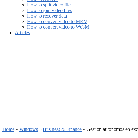
How to split video file
How to join video files
How to recover data
How to convert video to MKV
How to convert video to WebM
Articles
Home
»
Windows
»
Business & Finance
»
Gestion autonomos en exc