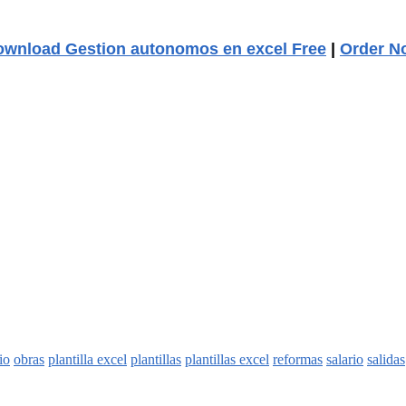
wnload Gestion autonomos en excel Free
|
Order N
io
obras
plantilla excel
plantillas
plantillas excel
reformas
salario
salidas