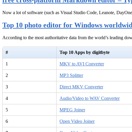
free cross-platform Markdown editor – Ty
Now a lot of software (such as Visual Studio Code, Leanote, DayOn
Top 10 photo editor for Windows worldwi
According to the most authoritative data from the world’s leading d
#
Top 10 Apps by digitbyte
1
MKV to AVI Converter
2
MP3 Splitter
3
Direct MKV Converter
4
Audio/Video to WAV Converter
5
MPEG Joiner
6
Open Video Joiner