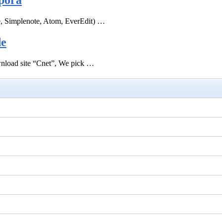
pora
e, Simplenote, Atom, EverEdit) …
de
ownload site “Cnet”, We pick …